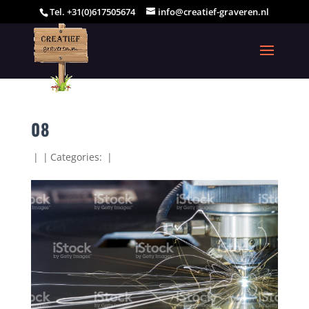
Tel. +31(0)617505674
info@creatief-graveren.nl
08
|
|
Categories:
|