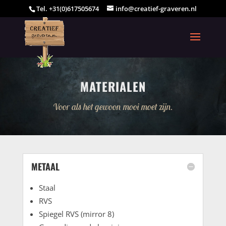
Tel. +31(0)617505674
info@creatief-graveren.nl
MATERIALEN
Voor als het gewoon mooi moet zijn.
METAAL
Staal
RVS
Spiegel RVS (mirror 8)