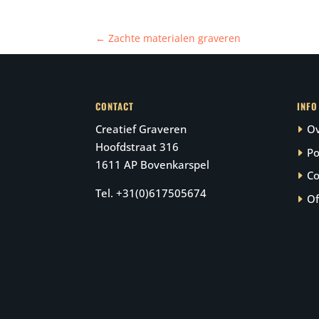
←
Zachte materialen graveren
CONTACT
INFO
Creatief Graveren
Ov
Hoofdstraat 316
Po
1611 AP Bovenkarspel
Co
Tel. +31(0)617505674
Of